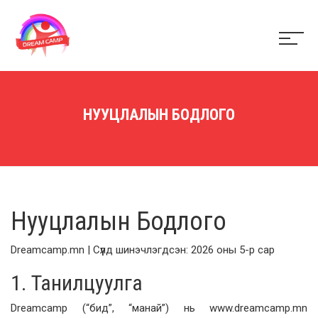
НУУЦЛАЛЫН БОДЛОГО
Нууцлалын Бодлого
Dreamcamp.mn | Сүүлд шинэчлэгдсэн: 2026 оны 5-р сар
1. Танилцуулга
Dreamcamp (“бид”, “манай”) нь www.dreamcamp.mn