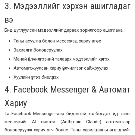
3. Мэдээллийг хэрхэн ашигладаг
вэ
Бид цуглуулсан мэдээллийг дараах зорилгоор ашиглана:
Таны асуулга болон мессежэд хариу өгөх
Захиалга боловсруулах
Манай үйлчилгээний талаарх мэдээллийг хүргэх
Автоматжуулсан хариу үйлчилгээг сайжруулах
Хуулийн үүргээ биелүүлэх
4. Facebook Messenger & Автомат
Хариу
Та Facebook Messenger-ээр бидэнтэй холбогдох үед таны
мессежийг AI систем (Anthropic Claude) автоматаар
боловсруулж хариу өгч болно. Таны харилцааны өгөгдлийг