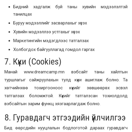
Бидний хадгалж буй таны хувийн мэдээлэлтэй
танилцах
Буруу мэдээллийг засварлахыг хүсэх
Хувийн мэдээллээ устгахыг хүсэх
Маркетингийн мэдэгдлээс татгалзах
Холбогдох байгууллагад гомдол гаргах
7. Күүки (Cookies)
Манай www.dreamcamp.mn вэбсайт таны хайлтын
туршлагыг сайжруулахын тулд күүки ашиглаж болно. Та
хөтчийнхөө тохиргооноос күүкийг зөвшөөрөх эсвэл
татгалзах боломжтой. Күүкийг татгалзсан тохиолдолд
вэбсайтын зарим функц хязгаарлагдаж болно.
8. Гуравдагч этгээдийн үйлчилгээ
Бид өөрсдийн нууцлалын бодлоготой дараах гуравдагч