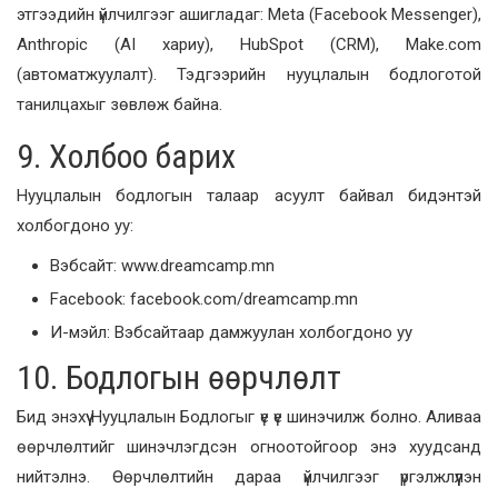
этгээдийн үйлчилгээг ашигладаг: Meta (Facebook Messenger),
Anthropic (AI хариу), HubSpot (CRM), Make.com
(автоматжуулалт). Тэдгээрийн нууцлалын бодлоготой
танилцахыг зөвлөж байна.
9. Холбоо барих
Нууцлалын бодлогын талаар асуулт байвал бидэнтэй
холбогдоно уу:
Вэбсайт: www.dreamcamp.mn
Facebook: facebook.com/dreamcamp.mn
И-мэйл: Вэбсайтаар дамжуулан холбогдоно уу
10. Бодлогын өөрчлөлт
Бид энэхүү Нууцлалын Бодлогыг үе үе шинэчилж болно. Аливаа
өөрчлөлтийг шинэчлэгдсэн огноотойгоор энэ хуудсанд
нийтэлнэ. Өөрчлөлтийн дараа үйлчилгээг үргэлжлүүлэн