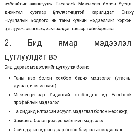
вэбсайтыг ажиллуулж, Facebook Messenger болон бусад
дижитал сувгаар үйлчлүүлэгчидтэй харилцдаг. Энэхүү
Нууцлалын Бодлого нь таны хувийн мэдээллийг хэрхэн
цуглуулж, ашиглаж, хамгаалдаг талаар тайлбарлана.
2. Бид ямар мэдээлэл
цуглуулдаг вэ
Бид дараах мэдээллийг цуглуулж болно:
Таны нэр болон холбоо барих мэдээлэл (утасны
дугаар, и-мэйл хаяг)
Messenger-ээр бидэнтэй холбогдох үед Facebook
профайлын мэдээлэл
Та бидэнд илгээсэн асуулт, мэдэглэл болон мессежүүд
Захиалга болон резерв хийлтийн мэдээлэл
Сайн дурын үндсэн дээр өгсөн байршлын мэдээлэл