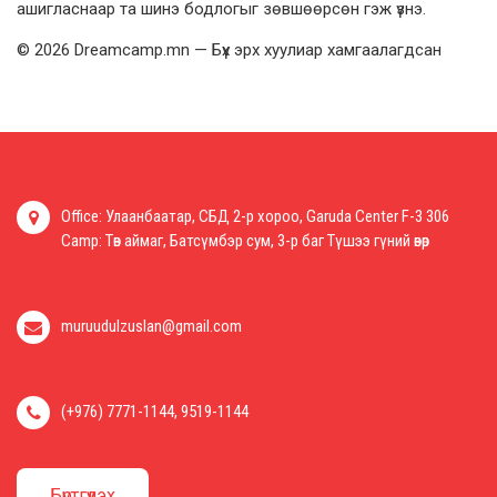
ашигласнаар та шинэ бодлогыг зөвшөөрсөн гэж үзнэ.
© 2026 Dreamcamp.mn — Бүх эрх хуулиар хамгаалагдсан
Office: Улаанбаатар, СБД 2-р хороо, Garuda Center F-3 306
Camp: Төв аймаг, Батсүмбэр сум, 3-р баг Түшээ гүний өвөр
muruudulzuslan@gmail.com
(+976) 7771-1144, 9519-1144
Бүртгүүлэх