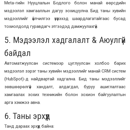
Meta-гийн Нууцлалын Бодлого болон манай өөрсдийн
мэдээлэл хамгааллын дагуу зохицуулна. Бид таны хувийн
мэдээллийг үйлчилгээ үзүүлэхэд шаардлагатайгаас бусад
тохиолдолд гуравдагч этгээдэд дамжуулахгүй.
5. Мэдээлэл хадгалалт & Аюулгүй
байдал
Автоматжуулсан системээр цуглуулсан холбоо барих
мэдээлэл зэрэг таны хувийн мэдээллийг манай CRM систем
(HubSpot)-д найдвартай хадгална. Бид таны мэдээллийг
зөвшөөрөлгүй хандалт, алдагдал, буруу ашиглалтаас
хамгаалах зохих техникийн болон зохион байгуулалтын
арга хэмжээ авна.
6. Таны эрхүүд
Танд дараах эрхүүд байна: