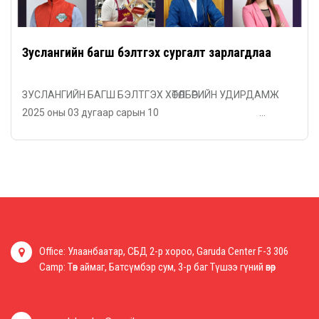
Зуслангийн багш бэлтгэх сургалт зарлагдлаа
ЗУСЛАНГИЙН БАГШ БЭЛТГЭХ ХӨТӨЛБӨРИЙН УДИРДАМЖ
2025 оны 03 дугаар сарын 10 ...
Office: Улаанбаатар, СБД 2-р хороо, Garuda Center F-3 306
Camp: Төв аймаг, Батсүмбэр сум, 3-р баг Түшээ гүний өвөр