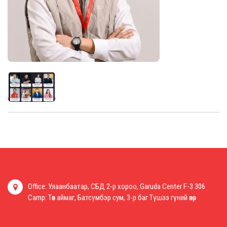
Office: Улаанбаатар, СБД 2-р хороо, Garuda Center F-3 306
Camp: Төв аймаг, Батсүмбэр сум, 3-р баг Түшээ гүний өвөр