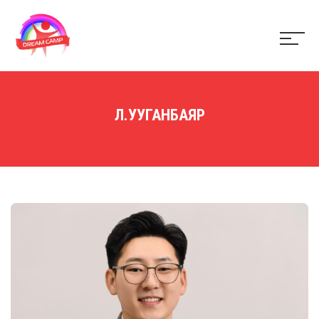
Л.УУГАНБАЯР