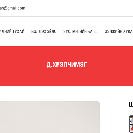
lan@gmail.com
ИДНИЙ ТУХАЙ
БЭЛДЭХ ЗҮЙЛС
ЗУСЛАНГИЙН БАГШ
ЭЭЛЖИЙН ХУВ
Д.ХҮРЭЛЧИМЭГ
Ш