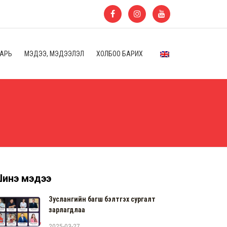
ААРЬ
МЭДЭЭ, МЭДЭЭЛЭЛ
ХОЛБОО БАРИХ
инэ мэдээ
Зуслангийн багш бэлтгэх сургалт
зарлагдлаа
2025-03-27