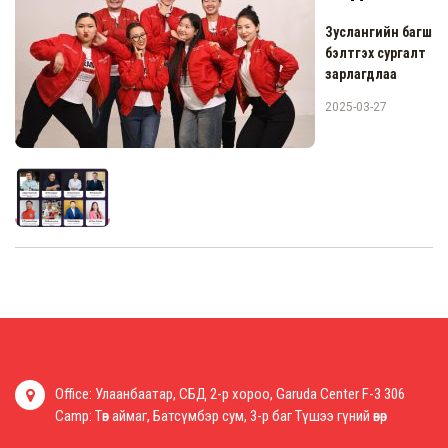
Зуслангийн багш
бэлтгэх сургалт
зарлагдлаа
2025-03-27
Office: Улаанбаатар, СБД 2-р хороо, Garuda Center F-3 306
Camp: Төв аймаг, Батсүмбэр сум, 3-р баг Түшээ гүний өвөр