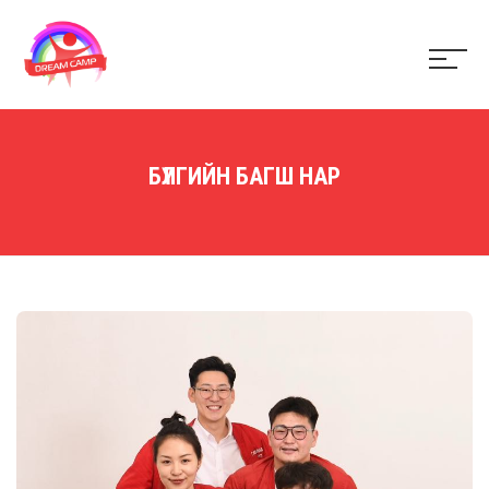
БҮЛГИЙН БАГШ НАР