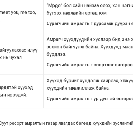
“Мөрөөдөл” бол сайн найзаа олох, хэн н
meet you, me too,
бүтээх нөхөрлөлийн ертөнц юм.
…
Сурагчийн
амралтыг дурсамж дүүрэн ө
Амрагч хүүхдүүдийн хүслээр бид энэ 
зохион байгуулж байна. Хүүхдүүд маан
айгуулахаас илүү
бүрдлээ.
 нь чухал.
Сурагчийн амралтыг спортлог өнгөрөө
Хүүхэд бүрийг хүндэлж хайрлах, хөгжү
рөөдөлтэй хүүхэд
хүүхдийн төлөө ажиллаж байна.
ын ирээдүй.
Сурагчийн амралтыг үр дүнтэй өнгөрө
уут ресорт амралтын газар явагдах бөгөөд хүүхдийн зуслангий