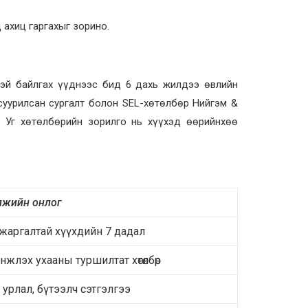
 ахиц гаргахыг зорино.
эй байлгах үүднээс бид 6 дахь жилдээ өвлийн
суурилсан сургалт болон SEL-хөтөлбөр Нийгэм &
. Уг хөтөлбөрийн зорилго нь хүүхэд өөрийнхөө
лжийн онлог
 жаргалтай хүүхдийн 7 дадал
жлэх ухааны туршилтат хөтөлбөр
 урлал, бүтээлч сэтгэлгээ