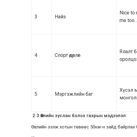
Nice to 
3
Найз
me too
Ялалт б
4
Спорт өдөрлөг
оролцох
Хүсэл мө
5
Мэргэжлийн баг
монгол
2.3 Өвлийн зуслан болох газрын мэдээлэл:
Өвлийн ээлж хотын төвөөс 50км-н зайд байрлах С