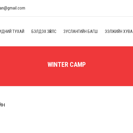
lan@gmail.com
ИДНИЙ ТУХАЙ
БЭЛДЭХ ЗҮЙЛС
ЗУСЛАНГИЙН БАГШ
ЭЭЛЖИЙН ХУВ
WINTER CAMP
ИЙН