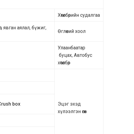
Хөтөлбөрийн судалгаа
г, явган аялал, бүжиг,
Өглөөний хоол
Улаанбаатар
буцах, Автобус
хөтөлбөр
Crush box
Эцэг эхэд
хүлээлгэн өгөх