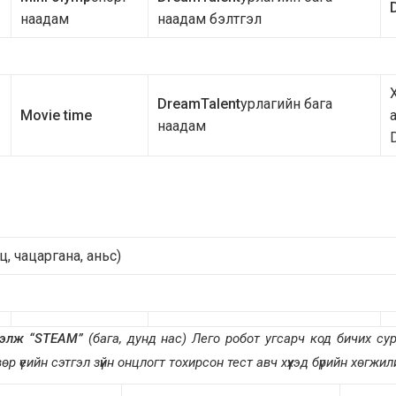
наадам
наадам бэлтгэл
DreamTalent
урлагийн бага
Movie time
наадам
, чацаргана, аньс)
ээлж “ST
EAM
”
(бага, дунд нас
)
Лего робот угсарч код бичих су
 үеийн сэтгэл зүйн онцлогт тохирсон тест авч хүүхэд бүрийн хөгжи