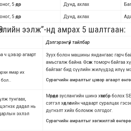
оног, 5 өдөр
Дунд, ахлах
Ба
оног, 5 өдөр
Дунд, ахлах
Ада
Өвлийн ээлж”-нд амрах 5 шалтгаан:
Дэлгэрэнгүй тайлбар
а ч цэвэр агаарт
Зуух болон машины яндангаас гарч бай
амьсгалж байна. Өсөж томорч байгаа хү
байгааг бид сүүлийн жилүүдэд илүү м
архи ямар их
Сурагчийн амралтыг цэвэр агаарт өнгө
 бол…
Мөрөөдөл зуслангийн шинэ хөтөлбөр болох 
лж тунгаах,
сэтгэл хөдлөлийн чадварт суралцах гэсэн ү
цэгнэх дадал нь
дүгнэлт хийх боломж олгодог.
ьдарлын эхлэл
Сурагчийн амралтыг хөгжилтэй өнгөрө