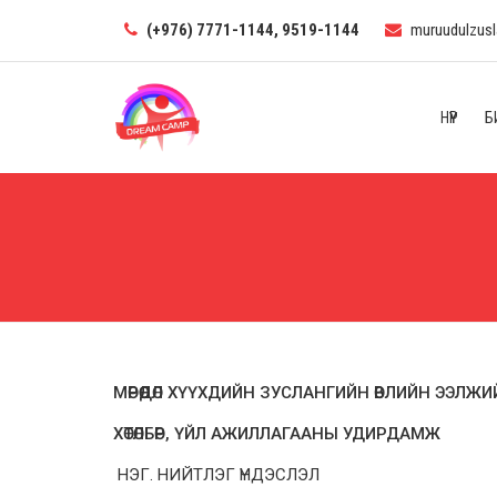
(+976) 7771-1144, 9519-1144
muruudulzus
НҮҮР
Б
МӨРӨӨДӨЛ ХҮҮХДИЙН ЗУСЛАНГИЙН ӨВЛИЙН ЭЭЛЖ
ХӨТӨЛБӨР, ҮЙЛ АЖИЛЛАГААНЫ УДИРДАМЖ
НЭГ. НИЙТЛЭГ ҮНДЭСЛЭЛ