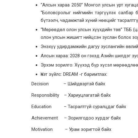
“Алсын хараа 2050” Монгол улсын урт хугац
“Боловсролыг нийгмийн тэргүүлэх салбар 
бүтээлч, чадамжтай хүний нөөцийг тасралтг
“Мөрөөдөл олон улсын хүүхдийн төв” ТББ (ц
олон улсын жишигт нийцсэн зуслан болох зо
Энэхүү удирдамжийн дагуу зуслангийн өвлий
Алсын хараа: 2028 он гэхэд Азийн шилдэг зу
Эрхэм зорилго: Хүүхэд бүр хүсэл мөрөөдлөө
Үнэт зүйлс: DREAM -г баримтлах:
Decision – Шийдвэртэй байх
Responsibility – Хариуцлагатай байх
Education – Тасралтгүй суралцдаг байх
Achievement – Зорилгодоо хүрдэг байх
Motivation – Урам зоригтой байх