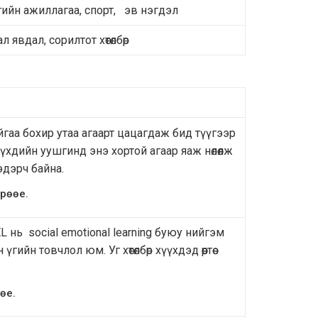
гийн ажиллагаа, спорт, эв нэгдэл
л явдал, сорилтот хөтөлбөр
гаа бохир утаа агаарт цацагдаж бид түүгээр
үхдийн уушгинд энэ хортой агаар яаж нөлөөлж
эдэрч байна.
рөөе.
SEL нь social emotional learning буюу нийгэм
гийн товчлол юм. Уг хөтөлбөр хүүхдэд өөртөө
өе.