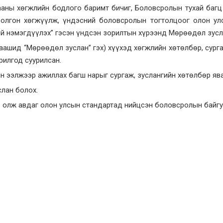
ааны хөгжлийн бодлого баримт бичиг, Боловсролын тухай багц
болгон хөгжүүлж, үндэсний боловсролын тогтолцоог олон улс
үй нэмэгдүүлэх” гэсэн үндсэн зорилтын хүрээнд Мөрөөдөл зусл
аашид “Мөрөөдөл зуслан” гэх) хүүхэд хөгжлийн хөтөлбөр, сурга
рилгод суурилсан.
н ээлжээр ажиллах багш нарыг сургаж, зуслангийн хөтөлбөр я
слан болох.
 олж авдаг олон улсын стандартад нийцсэн боловсролын байгу