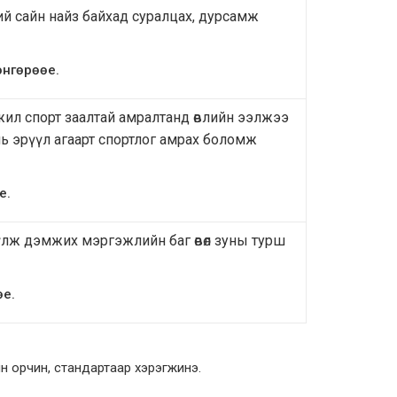
эгний сайн найз байхад суралцах, дурсамж
нгөрөөе.
жил спорт заалтай амралтанд өвлийн ээлжээ
ь эрүүл агаарт спортлог амрах боломж
е.
үлж дэмжих мэргэжлийн баг өвөл зуны турш
өе.
н орчин, стандартаар хэрэгжинэ.