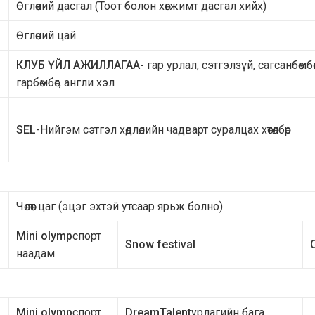
Өглөөний дасгал (Тоот болон хөгжимт дасгал хийх)
Өглөөний цай
КЛУБ ҮЙЛ АЖИЛЛАГАА-
гар урлал, сэтгэлзүй, сагсанбөмбө
гарбөмбөг, англи хэл
SEL
-Нийгэм сэтгэл хөдлөлийн чадварт суралцах хөтөлбөр
Чөлөөт цаг (эцэг эхтэй утсаар ярьж болно)
Mini olymp
спорт
Snow festival
наадам
Mini olymp
спорт
DreamTalent
урлагийн бага