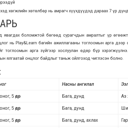
ирээдүй
үхэд хөгжлийн хөтөлбөр нь амрагч хүүхдүүдэд дараах 7 үр дүнд
ААРЬ
лд явагдах боломжтой бөгөөд сурагчдын амралтыг үр өгөөжт
цлог нь Play&Learn багийн ажиллагааны тоглоомын арга дээр 
йг тоглоомын арга зүйгээр хослуулан өдөр бүр хэрэгжүүлнэ
дын ялгаатай онцлог байдлыг таньж ойлгоход чиглэсэн болно.
:
ног
Насны ангилал
Ээ
оног, 5 өдөр
Бага, дунд
Аз
оног, 5 өдөр
Бага, дунд
Шин
оног, 5 өдөр
Бага, дунд, ахлах
Гар