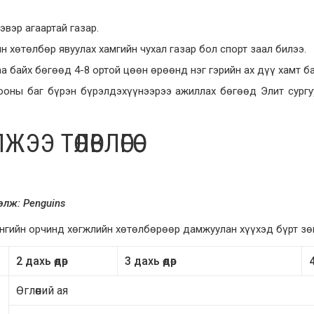
эвэр агаартай газар.
н хөтөлбөр явуулах хамгийн чухал газар бол спорт заал билээ.
аа байх бөгөөд 4-8 ортой цөөн өрөөнд нэг гэрийн ах дүү хамт 
ооны баг бүрэн бүрэлдэхүүнээрээ ажиллах бөгөөд Элит сургу
ЭЭ ТӨЛӨВЛӨГӨӨ
ээлж:
Penguins
нгийн орчинд хөгжлийн хөтөлбөрөөр дамжуулан хүүхэд бүрт зө
2 дахь өдөр
3 дахь өдөр
4
Өглөөний ая