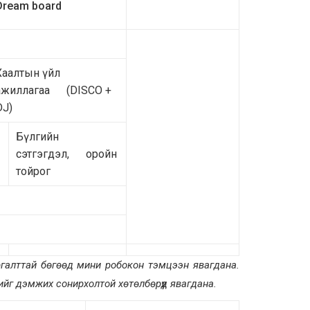
Dream board
Хаалтын үйл
ажиллагаа (DISCO +
DJ)
Бүлгийн
сэтгэгдэл, оройн
тойрог
ргалттай бөгөөд мини робокон тэмцээн явагдана.
лийг дэмжих сонирхолтой хөтөлбөрүүд явагдана.