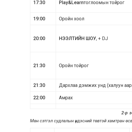
17:30
Play&Learn
тоглоомын тойрог
19:00
Оройн хоол
20:00
НЭЭЛТИЙН ШОУ
, + DJ
21:30
Оройн тойрог
21:30
Дархлаа дэмжих унд (халуун аарц
22:00
Амрах
2
-р 
Мөн сэтгэл судлалын үндэсний төвтэй хамтран өсвөр