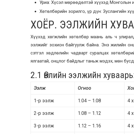
Уриа: Хүсэл мөрөөдөлтэй хүүхэд Монголын 
Хөтөлбөрийн зорилго, үр дүн: Зуслангийн хү
ХОЁР. ЭЭЛЖИЙН ХУВ
Хүүхэд хөгжлийн хөтөлбөр маань аль ч улира
ээлжийг зохион байгуулж байна. Энэ жилийн он
сэтгэл хөдлөлийн чадварт суралцах хөтөлбөри
ялгаатай, онцлог байдлыг таньж мэдэх, мөн бус
2.1 Өвлийн ээлжийн хуваарь
Ээлж
Огноо
Хо
1-р ээлж
1.04 – 1.08
4 х
2-р ээлж
1.08 – 1.12
4 х
3-р ээлж
1.12 – 1.16
4 х