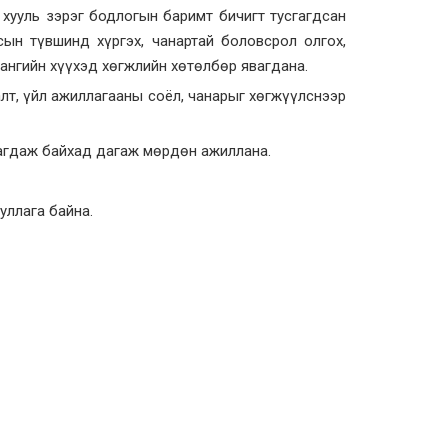
 хууль зэрэг бодлогын баримт бичигт тусгагдсан
ын түвшинд хүргэх, чанартай боловсрол олгох,
ангийн хүүхэд хөгжлийн хөтөлбөр явагдана.
лт, үйл ажиллагааны соёл, чанарыг хөгжүүлснээр
вагдаж байхад дагаж мөрдөн ажиллана.
уллага байна.