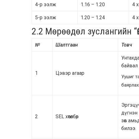
4-р ээлж
1.16 – 1.20
4 х
5-р ээлж
1.20 – 1.24
4 х
2.2 Мөрөөдөл зуслангийн “
№
Шалтгаан
Товч
Унтахда
байвал
1
Цэвэр агаар
Уушиг т
баярлах
Эргэцүү
дүгнэн 
2
SEL хөтөлбөр
зөв ам
билээ.