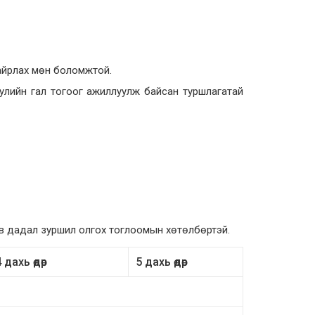
байрлах мөн боломжтой.
улийн гал тогоог ажиллуулж байсан туршлагатай
в дадал зуршил олгох тоглоомын хөтөлбөртэй.
 дахь өдөр
5 дахь өдөр