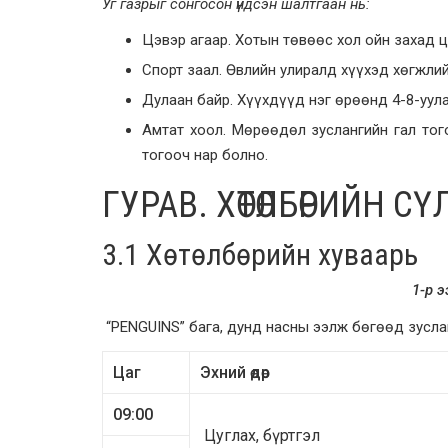
Уг газрыг сонгосон үндсэн шалтгаан нь:
Цэвэр агаар. Хотын төвөөс хол ойн захад ц
Спорт заал. Өвлийн улиралд хүүхэд хөгжлий
Дулаан байр. Хүүхдүүд нэг өрөөнд 4-8-уул
Амтат хоол. Мөрөөдөл зуслангийн гал тог
тогооч нар болно.
ГУРАВ. ХӨТӨЛБӨРИЙН СҮЛЖ
3.1 Хөтөлбөрийн хуваарь
1
-р 
“PENGUINS” бага, дунд насны ээлж бөгөөд зусла
Цаг
Эхний өдөр
09:00
Цуглах, бүртгэл