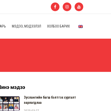
ААРЬ
МЭДЭЭ, МЭДЭЭЛЭЛ
ХОЛБОО БАРИХ
инэ мэдээ
Зуслангийн багш бэлтгэх сургалт
зарлагдлаа
2025-03-27