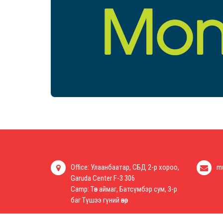
Office: Улаанбаатар, СБД 2-р хороо,
m
Garuda Center F-3 306
Camp: Төв аймаг, Батсүмбэр сум, 3-р
баг Түшээ гүний өвөр