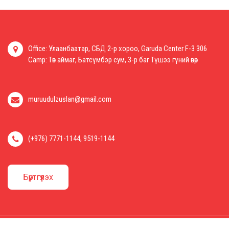
Office: Улаанбаатар, СБД 2-р хороо, Garuda Center F-3 306
Camp: Төв аймаг, Батсүмбэр сум, 3-р баг Түшээ гүний өвөр
muruudulzuslan@gmail.com
(+976) 7771-1144, 9519-1144
Бүртгүүлэх
© 2026 он. Мөрөөдөл Зуслан. Бүх эрх хуулиар хамгаалагдсан. Вэб