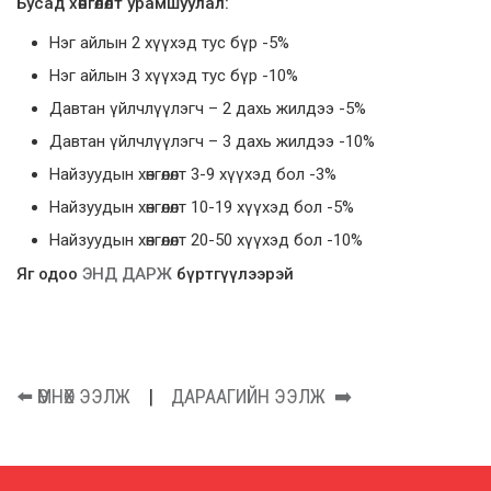
Бусад хөнгөлөлт урамшуулал:
Нэг айлын 2 хүүхэд тус бүр -5%
Нэг айлын 3 хүүхэд тус бүр -10%
Давтан үйлчлүүлэгч – 2 дахь жилдээ -5%
Давтан үйлчлүүлэгч – 3 дахь жилдээ -10%
Найзуудын хөнгөлөлт 3-9 хүүхэд бол -3%
Найзуудын хөнгөлөлт 10-19 хүүхэд бол -5%
Найзуудын хөнгөлөлт 20-50 хүүхэд бол -10%
Яг одоо
ЭНД ДАРЖ
бүртгүүлээрэй
⬅️
ӨМНӨХ ЭЭЛЖ
|
ДАРААГИЙН ЭЭЛЖ
➡️