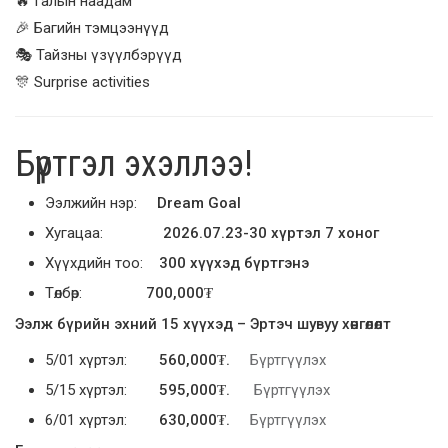
🔥 Галын наадам
🎉 Багийн тэмцээнүүд
🎭 Тайзны үзүүлбэрүүд
🎊 Surprise activities
Бүртгэл эхэллээ!
Ээлжийн нэр:
Dream Goal
Хугацаа:
2026.07.23-30 хүртэл 7 хоног
Хүүхдийн тоо:
300 хүүхэд бүртгэнэ
Төлбөр:
700,000₮
Ээлж бүрийн эхний 15 хүүхэд – Эртэч шувуу хөнгөлөлт
5/01 хүртэл:
560,000₮.
Бүртгүүлэх
5/15 хүртэл:
595,000₮.
Бүртгүүлэх
6/01 хүртэл:
630,000₮.
Бүртгүүлэх