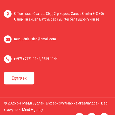
Office: Улаанбаатар, СБД 2-р хороо, Garuda Center F-3 306
Camp: Төв аймаг, Батсүмбэр сум, 3-р баг Түшээ гүний өвөр
muruudulzuslan@gmail.com
(+976) 7771-1144, 9519-1144
Бүртгүүлэх
© 2026 он. Мөрөөдөл Зуслан. Бүх эрх хуулиар хамгаалагдсан. Вэб
хөгжүүлэгч
Mind Agency