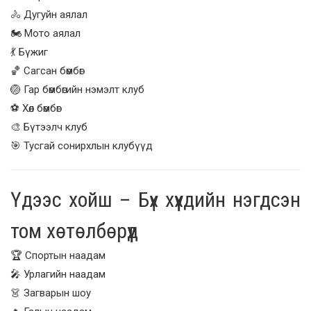
🚴 Дугуйн аялал
🏍️ Мото аялал
💃 Бүжиг
🏀 Сагсан бөмбөг
🏐 Гар бөмбөгийн нэмэлт клуб
⚽ Хөл бөмбөг
🎨 Бүтээлч клуб
🎯 Тусгай сонирхлын клубүүд
Үдээс хойш – Бүх хүүхдийн нэгдсэн
том хөтөлбөрүүд
🏆 Спортын наадам
🎤 Урлагийн наадам
👗 Загварын шоу