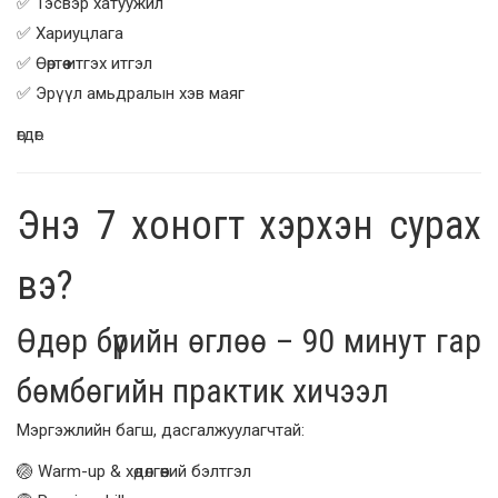
✅ Тэсвэр хатуужил
✅ Хариуцлага
✅ Өөртөө итгэх итгэл
✅ Эрүүл амьдралын хэв маяг
өгдөг.
Энэ 7 хоногт хэрхэн сурах
вэ?
Өдөр бүрийн өглөө – 90 минут гар
бөмбөгийн практик хичээл
Мэргэжлийн багш, дасгалжуулагчтай:
🏐 Warm-up & хөдөлгөөний бэлтгэл