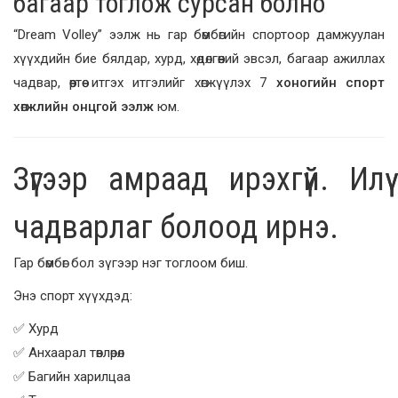
багаар тоглож сурсан болно
“Dream Volley” ээлж нь гар бөмбөгийн спортоор дамжуулан
хүүхдийн бие бялдар, хурд, хөдөлгөөний эвсэл, багаар ажиллах
чадвар, өөртөө итгэх итгэлийг хөгжүүлэх 7
хоногийн спорт
хөгжлийн онцгой ээлж
юм.
Зүгээр амраад ирэхгүй. Илүү
чадварлаг болоод ирнэ.
Гар бөмбөг бол зүгээр нэг тоглоом биш.
Энэ спорт хүүхдэд:
✅ Хурд
✅ Анхаарал төвлөрөл
✅ Багийн харилцаа