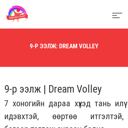
9-Р ЭЭЛЖ: DREAM VOLLEY
9-р ээлж | Dream Volley
7 хоногийн дараа хүүхэд тань илүү
идэвхтэй, өөртөө итгэлтэй,