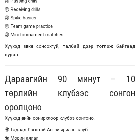
🏐 Passing drills
🏐 Receiving drills
🏐 Spike basics
🏐 Team game practice
🏐 Mini tournament matches
Хүүхэд зөвхөн сонсохгүй,
талбай дээр тоглож байгаад
сурна.
Дараагийн 90 минут – 10
төрлийн клубээс сонгон
оролцоно
Хүүхэд өөрийн сонирхлоор клубээ сонгоно.
🌍 Гадаад багштай Англи ярианы клуб
🐎 Морин аялал