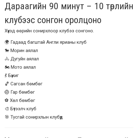
Дараагийн 90 минут – 10 төрлийн
клубээс сонгон оролцоно
Хүүхэд өөрийн сонирхлоор клубээ сонгоно.
🌍 Гадаад багштай Англи ярианы клуб
🐎 Морин аялал
🚴 Дугуйн аялал
🏍️ Мото аялал
💃 Бүжиг
🏀 Сагсан бөмбөг
🏐 Гар бөмбөг
⚽ Хөл бөмбөг
🎨 Бүтээлч клуб
🎯 Тусгай сонирхлын клубүүд