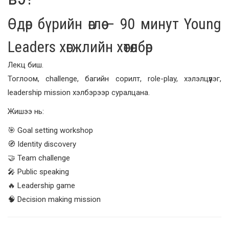
Өдөр бүрийн өглөө – 90 минут Young
Leaders хөгжлийн хөтөлбөр
Лекц биш.
Тоглоом, challenge, багийн сорилт, role-play, хэлэлцүүлэг,
leadership mission хэлбэрээр суралцана.
Жишээ нь:
🎯 Goal setting workshop
🧭 Identity discovery
🤝 Team challenge
🎤 Public speaking
🔥 Leadership game
🧠 Decision making mission