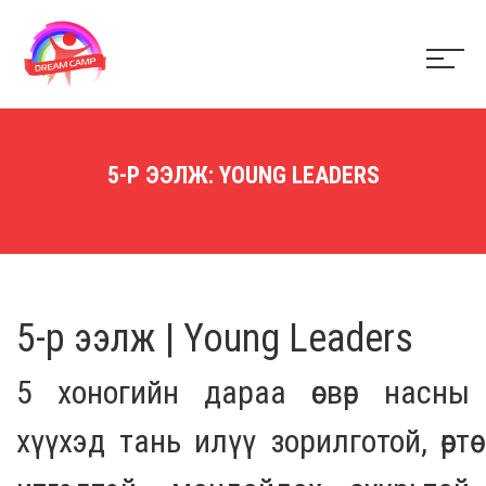
5-Р ЭЭЛЖ: YOUNG LEADERS
5-р ээлж | Young Leaders
5 хоногийн дараа өсвөр насны
хүүхэд тань илүү зорилготой, өөртөө