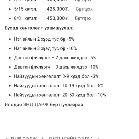
5/15 хүртэл:
425,000₮.
Бүртгүүлэх
6/01 хүртэл:
450,000₮.
Бүртгүүлэх
Бусад хөнгөлөлт урамшуулал:
Нэг айлын 2 хүүхэд тус бүр -5%
Нэг айлын 3 хүүхэд тус бүр -10%
Давтан үйлчлүүлэгч – 2 дахь жилдээ -5%
Давтан үйлчлүүлэгч – 3 дахь жилдээ -10%
Найзуудын хөнгөлөлт 3-9 хүүхэд бол -3%
Найзуудын хөнгөлөлт 10-19 хүүхэд бол -5%
Найзуудын хөнгөлөлт 20-50 хүүхэд бол -10%
Яг одоо
ЭНД ДАРЖ
бүртгүүлээрэй