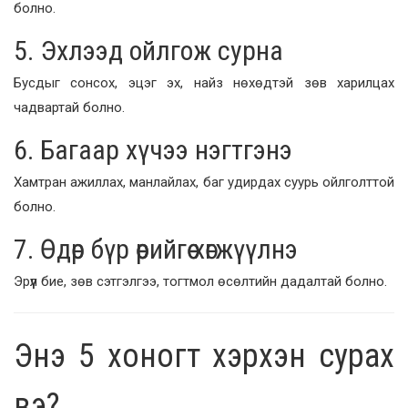
болно.
5. Эхлээд ойлгож сурна
Бусдыг сонсох, эцэг эх, найз нөхөдтэй зөв харилцах
чадвартай болно.
6. Багаар хүчээ нэгтгэнэ
Хамтран ажиллах, манлайлах, баг удирдах суурь ойлголттой
болно.
7. Өдөр бүр өөрийгөө хөгжүүлнэ
Эрүүл бие, зөв сэтгэлгээ, тогтмол өсөлтийн дадалтай болно.
Энэ 5 хоногт хэрхэн сурах
вэ?