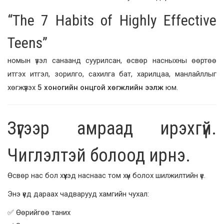
“The 7 Habits of Highly Effective
Teens”
номын үзэл санаанд суурилсан, өсвөр насныхны өөртөө
итгэх итгэл, зорилго, сахилга бат, харилцаа, манлайллыг
хөгжүүлэх
5 хоногийн онцгой хөгжлийн ээлж
юм.
Зүгээр амраад ирэхгүй.
Чиглэлтэй болоод ирнэ.
Өсвөр нас бол хүүхэд наснаас том хүн болох шилжилтийн үе.
Энэ үед дараах чадварууд хамгийн чухал:
✅ Өөрийгөө таних