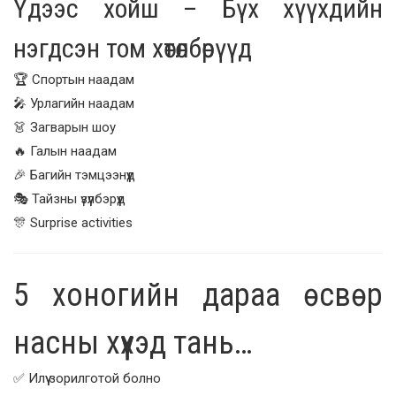
Үдээс хойш – Бүх хүүхдийн
нэгдсэн том хөтөлбөрүүд
🏆 Спортын наадам
🎤 Урлагийн наадам
👗 Загварын шоу
🔥 Галын наадам
🎉 Багийн тэмцээнүүд
🎭 Тайзны үзүүлбэрүүд
🎊 Surprise activities
5 хоногийн дараа өсвөр
насны хүүхэд тань…
✅ Илүү зорилготой болно