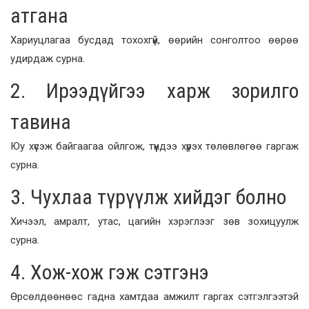
атгана
Хариуцлагаа бусдад тохохгүй, өөрийн сонголтоо өөрөө
удирдаж сурна.
2. Ирээдүйгээ харж зорилго
тавина
Юу хүсэж байгаагаа ойлгож, түүндээ хүрэх төлөвлөгөө гаргаж
сурна.
3. Чухлаа түрүүлж хийдэг болно
Хичээл, амралт, утас, цагийн хэрэглээг зөв зохицуулж
сурна.
4. Хож-хож гэж сэтгэнэ
Өрсөлдөөнөөс гадна хамтдаа амжилт гаргах сэтгэлгээтэй