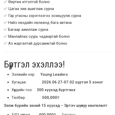
✅ Өөртөө итгэлтэй болно
✅ Цагаа зөв ашиглаж сурна
✅ Гар утасны хэрэглээгээ зохицуулж сурна
✅ Найз нөхдийн нөлөөнд бага автана
✅ Багаар ажиллаж сурна
✅ Манлайлах суурь чадвартай болно
✅ Аз жаргалтай дурсамжтай болно
Бүртгэл эхэллээ!
Ээлжийн нэр:
Young Leaders
Хугацаа:
2026.06.27-07.02 хүртэл 5 хоног
Хүүхдийн тоо:
300 хүүхэд бүртгэнэ
Төлбөр:
500,000₮
Ээлж бүрийн эхний 15 хүүхэд – Эртэч шувуу хөнгөлөлт
5/01 хүртэл:
400,000₮.
Бүртгүүлэх