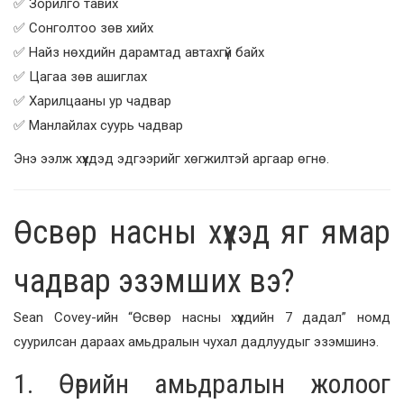
✅ Зорилго тавих
✅ Сонголтоо зөв хийх
✅ Найз нөхдийн дарамтад автахгүй байх
✅ Цагаа зөв ашиглах
✅ Харилцааны ур чадвар
✅ Манлайлах суурь чадвар
Энэ ээлж хүүхдэд эдгээрийг хөгжилтэй аргаар өгнө.
Өсвөр насны хүүхэд яг ямар
чадвар эзэмших вэ?
Sean Covey-ийн “Өсвөр насны хүүхдийн 7 дадал” номд
суурилсан дараах амьдралын чухал дадлуудыг эзэмшинэ.
1. Өөрийн амьдралын жолоог