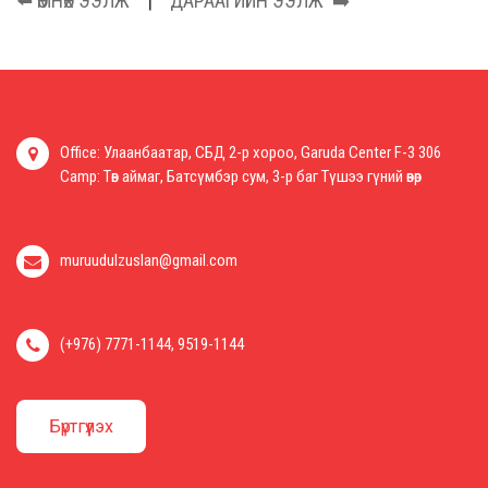
⬅️
ӨМНӨХ ЭЭЛЖ
|
ДАРААГИЙН ЭЭЛЖ
➡️
Office: Улаанбаатар, СБД 2-р хороо, Garuda Center F-3 306
Camp: Төв аймаг, Батсүмбэр сум, 3-р баг Түшээ гүний өвөр
muruudulzuslan@gmail.com
(+976) 7771-1144, 9519-1144
Бүртгүүлэх