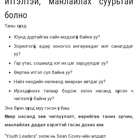
итгэлтэй, манлайлах суурьтай
болно
Таны хүүхэд:
Юунд дуртайгаа сайн мэдэхгүй байна уу?
Зорилгогүй, өдөр хоногоо өнгөрөөдөг мэт санагддаг
уу?
Гар утас, сошиалд хэт их цаг зарцуулдаг уу?
Өөртөө итгэл сул байна уу?
Найз нөхдийн нөлөөнд амархан автдаг уу?
Ирээдүйнхээ талаар бодож эхлэх насанд хүрсэн ч
чиглэлгүй байна уу?
Энэ бүхэн хүүхэд муу гэсэн үг биш.
Өсвөр насанд зөв чиглүүлэлт, өөрийгөө таних орчин,
манлайлах дадал хэрэгтэй гэсэн дохио юм.
“Youth Leaders” ээлж нь Sean Covey-ийн алдарт