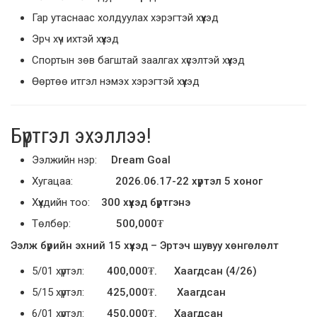
Гар утаснаас холдуулах хэрэгтэй хүүхэд
Эрч хүч ихтэй хүүхэд
Спортын зөв багштай заалгах хүсэлтэй хүүхэд
Өөртөө итгэл нэмэх хэрэгтэй хүүхэд
Бүртгэл эхэллээ!
Ээлжийн нэр:
Dream Goal
Хугацаа:
2026.06.17-22 хүртэл 5 хоног
Хүүхдийн тоо:
300 хүүхэд бүртгэнэ
Төлбөр:
500,000₮
Ээлж бүрийн эхний 15 хүүхэд – Эртэч шувуу хөнгөлөлт
5/01 хүртэл:
400,000₮. Хаагдсан (4/26)
5/15 хүртэл:
425,000₮. Хаагдсан
6/01 хүртэл:
450,000₮. Хаагдсан