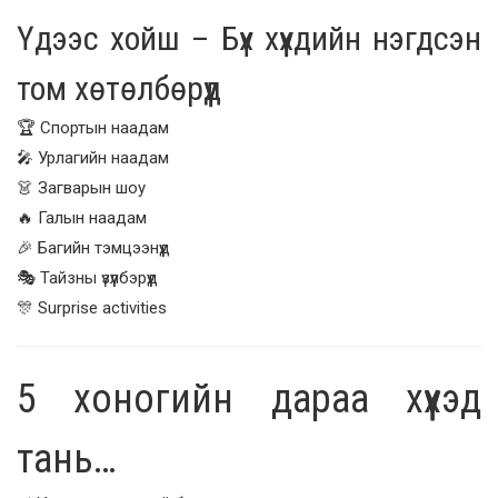
Үдээс хойш – Бүх хүүхдийн нэгдсэн
том хөтөлбөрүүд
🏆 Спортын наадам
🎤 Урлагийн наадам
👗 Загварын шоу
🔥 Галын наадам
🎉 Багийн тэмцээнүүд
🎭 Тайзны үзүүлбэрүүд
🎊 Surprise activities
5 хоногийн дараа хүүхэд
тань…