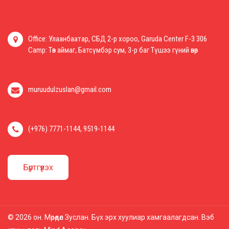
Office: Улаанбаатар, СБД 2-р хороо, Garuda Center F-3 306
Camp: Төв аймаг, Батсүмбэр сум, 3-р баг Түшээ гүний өвөр
muruudulzuslan@gmail.com
(+976) 7771-1144, 9519-1144
Бүртгүүлэх
© 2026 он. Мөрөөдөл Зуслан. Бүх эрх хуулиар хамгаалагдсан. Вэб