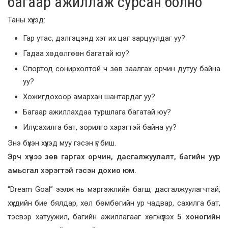
багаар ажиллаж сурсан болно
Таны хүүхэд:
Гар утас, дэлгэцэнд хэт их цаг зарцуулдаг уу?
Гадаа хөдөлгөөн багатай юу?
Спортод сонирхолтой ч зөв заалгах орчин дутуу байна
уу?
Хожигдохоор амархан шантардаг уу?
Багаар ажиллахдаа туршлага багатай юу?
Илүү сахилга бат, зорилго хэрэгтэй байна уу?
Энэ бүхэн хүүхэд муу гэсэн үг биш.
Эрч хүчээ зөв гаргах орчин, дасгалжуулалт, багийн уур
амьсгал хэрэгтэй гэсэн дохио юм.
“Dream Goal” ээлж нь мэргэжлийн багш, дасгалжуулагчтай,
хүүхдийн бие бялдар, хөл бөмбөгийн ур чадвар, сахилга бат,
тэсвэр хатуужил, багийн ажиллагааг хөгжүүлэх
5 хоногийн