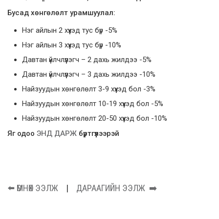
Бусад хөнгөлөлт урамшуулал:
Нэг айлын 2 хүүхэд тус бүр -5%
Нэг айлын 3 хүүхэд тус бүр -10%
Давтан үйлчлүүлэгч – 2 дахь жилдээ -5%
Давтан үйлчлүүлэгч – 3 дахь жилдээ -10%
Найзуудын хөнгөлөлт 3-9 хүүхэд бол -3%
Найзуудын хөнгөлөлт 10-19 хүүхэд бол -5%
Найзуудын хөнгөлөлт 20-50 хүүхэд бол -10%
Яг одоо
ЭНД ДАРЖ
бүртгүүлээрэй
⬅️
ӨМНӨХ ЭЭЛЖ
|
ДАРААГИЙН ЭЭЛЖ
➡️