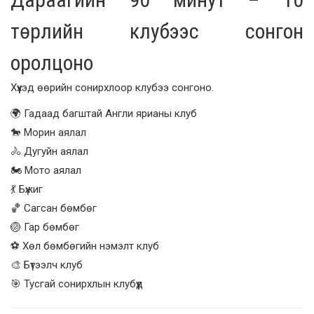
төрлийн клубээс сонгон
оролцоно
Хүүхэд өөрийн сонирхлоор клубээ сонгоно.
🌍 Гадаад багштай Англи ярианы клуб
🐎 Морин аялал
🚴 Дугуйн аялал
🏍️ Мото аялал
💃 Бүжиг
🏀 Сагсан бөмбөг
🏐 Гар бөмбөг
⚽ Хөл бөмбөгийн нэмэлт клуб
🎨 Бүтээлч клуб
🎯 Тусгай сонирхлын клубүүд