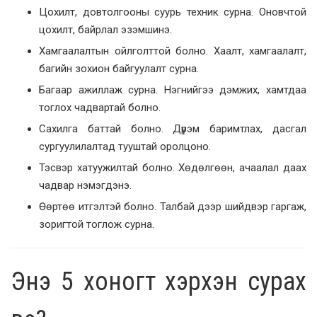
Цохилт, довтолгооны суурь техник сурна. Оновчтой
цохилт, байрлал эзэмшинэ.
Хамгаалалтын ойлголттой болно. Хаалт, хамгаалалт,
багийн зохион байгуулалт сурна.
Багаар ажиллаж сурна. Нэгнийгээ дэмжих, хамтдаа
тоглох чадвартай болно.
Сахилга баттай болно. Дүрэм баримтлах, дасгал
сургуулилалтад тууштай оролцоно.
Тэсвэр хатуужилтай болно. Хөдөлгөөн, ачаалал даах
чадвар нэмэгдэнэ.
Өөртөө итгэлтэй болно. Талбай дээр шийдвэр гаргаж,
зоригтой тоглож сурна.
Энэ 5 хоногт хэрхэн сурах