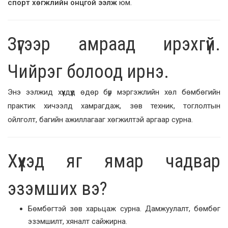
спорт хөгжлийн онцгой ээлж
юм.
Зүгээр амраад ирэхгүй.
Чийрэг болоод ирнэ.
Энэ ээлжид хүүхдүүд өдөр бүр мэргэжлийн хөл бөмбөгийн
практик хичээлд хамрагдаж, зөв техник, тоглолтын
ойлголт, багийн ажиллагааг хөгжилтэй аргаар сурна.
Хүүхэд яг ямар чадвар
эзэмших вэ?
Бөмбөгтэй зөв харьцаж сурна. Дамжуулалт, бөмбөг
эзэмшилт, хяналт сайжирна.