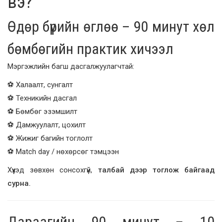
вэ?
Өдөр бүрийн өглөө – 90 минут хөл
бөмбөгийн практик хичээл
Мэргэжлийн багш дасгалжуулагчтай:
⚽ Халаалт, сунгалт
⚽ Техникийн дасгал
⚽ Бөмбөг эзэмшилт
⚽ Дамжуулалт, цохилт
⚽ Жижиг багийн тоглолт
⚽ Match day / нөхөрсөг тэмцээн
Хүүхэд зөвхөн сонсохгүй,
талбай дээр тоглож байгаад
сурна.
Дараагийн 90 минут – 10