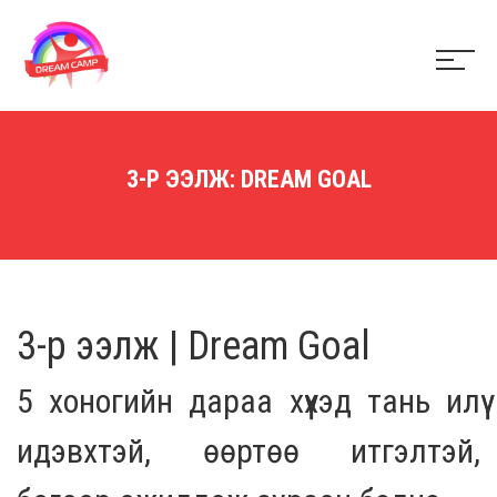
3-Р ЭЭЛЖ: DREAM GOAL
3-р ээлж | Dream Goal
5 хоногийн дараа хүүхэд тань илүү
идэвхтэй, өөртөө итгэлтэй,