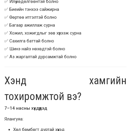
✅ Илүү хөдөлгөөнтэй болно
✅ Биеийн тэнхээ сайжирна
✅ Өөртөө итгэлтэй болно
✅ Багаар ажиллаж сурна
✅ Хожил, хожигдлыг зөв хүлээж сурна
✅ Сахилга баттай болно
✅ Шинэ найз нөхөдтэй болно
✅ Аз жаргалтай дурсамжтай болно
Хэнд хамгийн
тохиромжтой вэ?
7–14 насны хүүхдүүдэд
Ялангуяа:
Хөл бөмбөгт дуртай хүүхэд